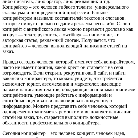
либо писатель, либо оратор, либо рекламщик и т.д.
Копирайтер – это человек гибкого таланта, универсального
склада ума и неопределенной профессии. Раньше
копирайтером
называли составителей текстов и слоганов,
которые пишут с целью создания рекламы чего-либо. Слово
копирайт
с английского языка можно перевести дословно как
«copy» — текст, рукопись, а «writing» — написание, т.е.
авторская статья, рекламный слоган. Получается, что
копирайтер – человек, выполняющий написание статей на
заказ.
Правда сегодня человек, который именует себя копирайтером,
часто не имеет понятия, какой крест он старается на себя
взгромоздить. Если открыть рекрутинговый сайт, и найти
вакансию копирайтера, то можно увидеть, что требуется
экономист, юрист, автомеханик и маркетолог, имеющие
навыки написания текстов, обладающие основными знаниями
копирайтинга, умеющие работать с информацией и
способные оценивать и анализировать полученную
информацию. Можете представить себе человека, который
одновременно занимается ремонтом и выполняет написание
статей на заказ, т.е. старается выполнить должностные
обязанности профессионального копирайтера.
Сегодня копирайтер – это человек-концепт, человек-идея,