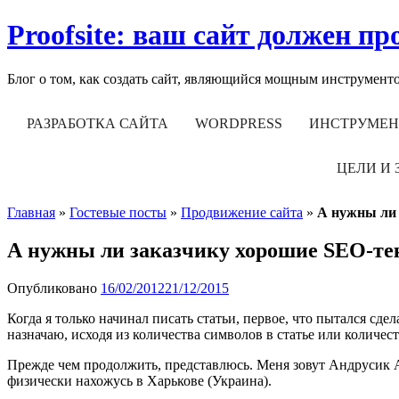
Skip
Proofsite: ваш cайт должен пр
to
content
Блог о том, как создать сайт, являющийся мощным инструмен
РАЗРАБОТКА САЙТА
WORDPRESS
ИНСТРУМЕ
ЦЕЛИ И 
Главная
»
Гостевые посты
»
Продвижение сайта
»
А нужны ли 
А нужны ли заказчику хорошие SEO-те
Опубликовано
16/02/2012
21/12/2015
Когда я только начинал писать статьи, первое, что пытался сде
назначаю, исходя из количества символов в статье или количест
Прежде чем продолжить, представлюсь. Меня зовут Андрусик А
физически нахожусь в Харькове (Украина).