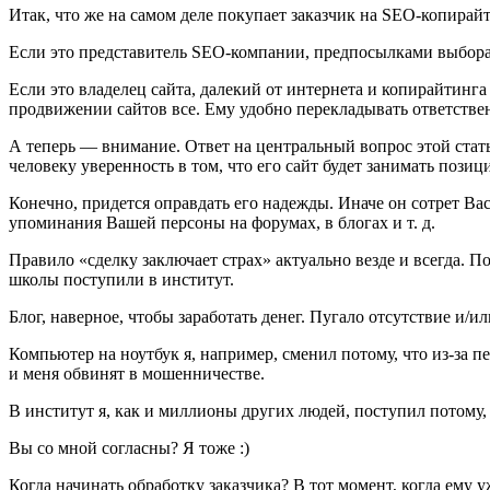
Итак, что же на самом деле покупает заказчик на SEO-копирайт
Если это представитель SEO-компании, предпосылками выбора 
Если это владелец сайта, далекий от интернета и копирайтинга
продвижении сайтов все. Ему удобно перекладывать ответственн
А теперь — внимание. Ответ на центральный вопрос этой стать
человеку уверенность в том, что его сайт будет занимать пози
Конечно, придется оправдать его надежды. Иначе он сотрет Ва
упоминания Вашей персоны на форумах, в блогах и т. д.
Правило «сделку заключает страх» актуально везде и всегда. 
школы поступили в институт.
Блог, наверное, чтобы заработать денег. Пугало отсутствие и/и
Компьютер на ноутбук я, например, сменил потому, что из-за п
и меня обвинят в мошенничестве.
В институт я, как и миллионы других людей, поступил потому,
Вы со мной согласны? Я тоже :)
Когда начинать обработку заказчика? В тот момент, когда ему 