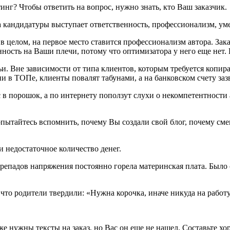
инг? Чтобы ответить на вопрос, нужно знать, кто Ваш заказчик.
кандидатуры выступает ответственность, профессионализм, уме
 в целом, на первое место ставится профессионализм автора. За
ость на Ваши плечи, потому что оптимизатора у него еще нет. И
и. Вне зависимости от типа клиентов, которым требуется копир
ции в ТОПе, клиенты повалят табунами, а на банковском счету з
с в порошок, а по интернету поползут слухи о некомпетентности
Попытайтесь вспомнить, почему Вы создали свой блог, почему с
ли недостаточное количество денег.
ерепадов напряжения постоянно горела материнская плата. Было 
 что родители твердили: «Нужна корочка, иначе никуда на работ
уже нужны тексты на заказ, но Вас он еще не нашел. Составьте 