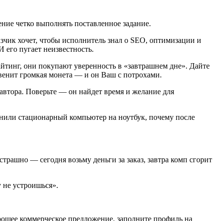
ние четко выполнять поставленное задание.
казчик хочет, чтобы исполнитель знал о SEO, оптимизации и
 его пугает неизвестность.
айтинг, они покупают уверенность в «завтрашнем дне». Дайте
азвенит громкая монета — и он Ваш с потрохами.
 автора. Поверьте — он найдет время и желание для
менили стационарный компьютер на ноутбук, почему после
страшно — сегодня возьму деньги за заказ, завтра комп сгорит
у не устроишься».
хорошее коммерческое предложение, заполните профиль на